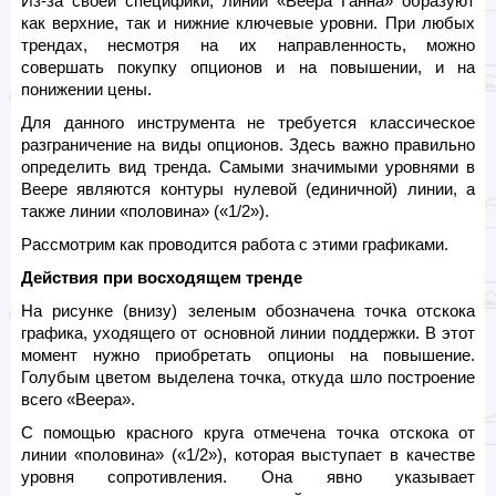
Из-за своей специфики, линии «Веера Ганна» образуют
как верхние, так и нижние ключевые уровни. При любых
трендах, несмотря на их направленность, можно
совершать покупку опционов и на повышении, и на
понижении цены.
Для данного инструмента не требуется классическое
разграничение на виды опционов. Здесь важно правильно
определить вид тренда. Самыми значимыми уровнями в
Веере являются контуры нулевой (единичной) линии, а
также линии «половина» («1/2»).
Рассмотрим как проводится работа с этими графиками.
Действия при восходящем тренде
На рисунке (внизу) зеленым обозначена точка отскока
графика, уходящего от основной линии поддержки. В этот
момент нужно приобретать опционы на повышение.
Голубым цветом выделена точка, откуда шло построение
всего «Веера».
С помощью красного круга отмечена точка отскока от
линии «половина» («1/2»), которая выступает в качестве
уровня сопротивления. Она явно указывает