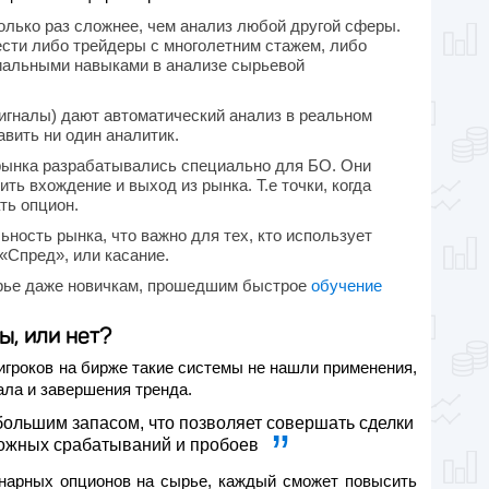
олько раз сложнее, чем анализ любой другой сферы.
ести либо трейдеры с многолетним стажем, либо
иальными навыками в анализе сырьевой
сигналы) дают автоматический анализ в реальном
авить ни один аналитик.
рынка разрабатывались специально для БО. Они
ть вхождение и выход из рынка. Т.е точки, когда
ть опцион.
ность рынка, что важно для тех, кто использует
«Спред», или касание.
ырье даже новичкам, прошедшим быстрое
обучение
.
ы, или нет?
игроков на бирже такие системы не нашли применения,
чала и завершения тренда.
ольшим запасом, что позволяет совершать сделки
 ложных срабатываний и пробоев
нарных опционов на сырье, каждый сможет повысить