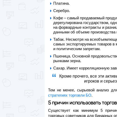
Платина.
Серебро.
Кофе – самый продаваемый продук
дерегулирована государством, одн
на форвардные контракты и разни
данными об объеме производства м
Табак. Несмотря на всеобъемлюще
самых экспортируемых товаров в м
и политическим запретам.
Пшеница. Основной продовольстве
рынками зерна.
Сахар. Имеет корреляционную зав
Кроме прочего, все эти актив
игроков и серье
Тем не менее, сырьевой анализ дл
стратегиях торговли БО
.
5 причин использовать торго
Существует как минимум 5 причин
торговых советников для бинарных о