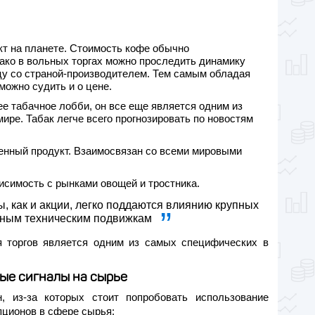
т на планете. Стоимость кофе обычно
ако в вольных торгах можно проследить динамику
цу со страной-производителем. Тем самым обладая
ожно судить и о цене.
е табачное лобби, он все еще является одним из
ире. Табак легче всего прогнозировать по новостям
нный продукт. Взаимосвязан со всеми мировыми
исимость с рынками овощей и тростника.
ы, как и акции, легко поддаются влиянию крупных
зным техническим подвижкам
я торгов является одним из самых специфических в
вые сигналы на сырье
, из-за которых стоит попробовать использование
пционов в сфере сырья: