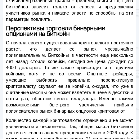
скачиваем различные файлы – фильмы, книги и т.д. Цена
биткойнов зависит только от спроса и предложения
участников рынка и никакие власти не способны на эти
параметры повлиять.
Перспективы торговли бинарными
опционами на биткойн
С начала своего существования криптовалюта постоянно
растет, что делает ее рынок чрезвычайно
привлекательным. Биткойны в частности еще несколько
лет назад стоили копейки, сегодня же цена доходит до
4000 долларов. То же самое происходит и с другими
койнами, хотя и не со всеми. Опытные трейдеры,
умеющие выбирать правильно перспективную
криптовалюту, скупают ее за копейки, ожидая, что уже в
считанные месяцы она может взлететь в цене в десятки и
сотни раз, обогатив своего владельца. Именно такими
возможностями быстрого увеличения прибыли
привлекателен рынок бинарных опционов криптовалют.
Количество каждой криптовалюты ограничено и не может
увеличиваться бесконечно. Так, общая масса биткойнов
достигнет своего апогея предположительно в 2026 году. К
этому времени в мире будет ходить 21 миллион монет. Не