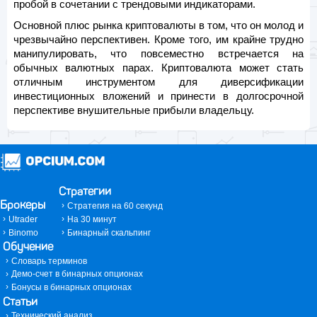
пробой в сочетании с трендовыми индикаторами.
Основной плюс рынка криптовалюты в том, что он молод и
чрезвычайно перспективен. Кроме того, им крайне трудно
манипулировать, что повсеместно встречается на
обычных валютных парах. Криптовалюта может стать
отличным инструментом для диверсификации
инвестиционных вложений и принести в долгосрочной
перспективе внушительные прибыли владельцу.
Стратегии
Брокеры
Стратегия на 60 секунд
Utrader
На 30 минут
Binomo
Бинарный скальпинг
Обучение
Словарь терминов
Демо-счет в бинарных опционах
Бонусы в бинарных опционах
Статьи
Технический анализ