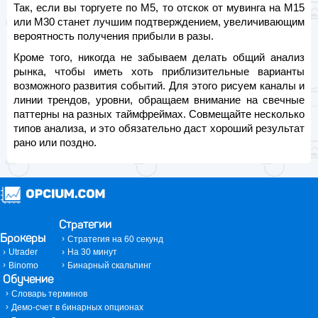
Так, если вы торгуете по М5, то отскок от мувинга на М15
или М30 станет лучшим подтверждением, увеличивающим
вероятность получения прибыли в разы.
Кроме того, никогда не забываем делать общий анализ
рынка, чтобы иметь хоть приблизительные варианты
возможного развития событий. Для этого рисуем каналы и
линии трендов, уровни, обращаем внимание на свечные
паттерны на разных таймфреймах. Совмещайте несколько
типов анализа, и это обязательно даст хороший результат
рано или поздно.
Стратегии
Брокеры
Стратегия на 60 секунд
Utrader
На 30 минут
Binomo
Бинарный скальпинг
Обучение
Словарь терминов
Демо-счет в бинарных опционах