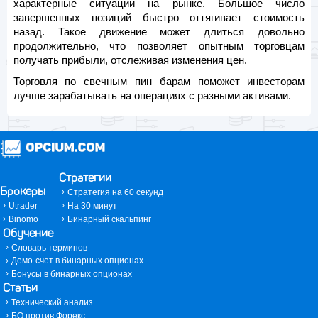
характерные ситуации на рынке. Большое число
завершенных позиций быстро оттягивает стоимость
назад. Такое движение может длиться довольно
продолжительно, что позволяет опытным торговцам
получать прибыли, отслеживая изменения цен.
Торговля по свечным пин барам поможет инвесторам
лучше зарабатывать на операциях с разными активами.
Стратегии
Брокеры
Стратегия на 60 секунд
Utrader
На 30 минут
Binomo
Бинарный скальпинг
Обучение
Словарь терминов
Демо-счет в бинарных опционах
Бонусы в бинарных опционах
Статьи
Технический анализ
БО против Форекс