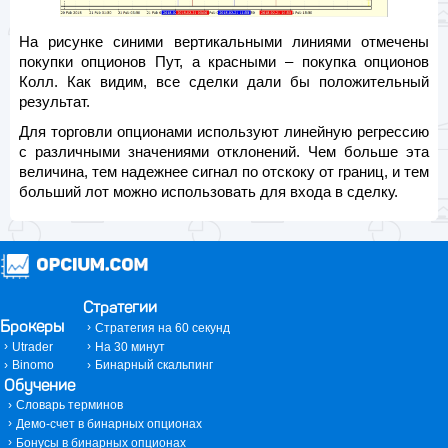
На рисунке синими вертикальными линиями отмечены
покупки опционов Пут, а красными – покупка опционов
Колл. Как видим, все сделки дали бы положительный
результат.
Для торговли опционами используют линейную регрессию
с различными значениями отклонений. Чем больше эта
величина, тем надежнее сигнал по отскоку от границ, и тем
больший лот можно использовать для входа в сделку.
Стратегии
Брокеры
Стратегия на 60 секунд
Utrader
На 30 минут
Binomo
Бинарный скальпинг
Обучение
Словарь терминов
Демо-счет в бинарных опционах
Бонусы в бинарных опционах