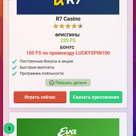
R7 Casino
ФРИСПИНЫ
225 FS
БОНУС
100 FS по промокоду LUCKYSPIN100
Постоянные бонусы и акции
Быстрые выплаты
Программа лояльности
Показать детали
Играть сейчас
Скачать приложение
3