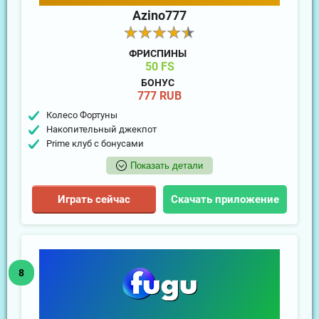
Azino777
ФРИСПИНЫ
50 FS
БОНУС
777 RUB
Колесо Фортуны
Накопительный джекпот
Prime клуб с бонусами
Показать детали
Играть сейчас
Скачать приложение
8