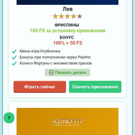
Лев
ФРИСПИНЫ
100 FS за установку приложения
БОНУС
100% + 50 FS
Мини-игра Клубничка
Бонусы при пополнении через Piastrix
Колесо Фортуны с множеством призов
Показать детали
Играть сейчас
Скачать приложение
7