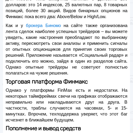
долларов: это 14 индексов, 25 валютных пар, 8 товарных
позиций, более 30 акций. Видов бинарных опционов на
Финмакс пока всего два: Above/Below и High/Low.
Как и у
брокера Биномо
на сайте также организована
лента сделок наиболее успешных трейдеров – вы можете
увидеть, какие настроения преобладают по выбранному
активу, пересмотреть свои анализы и применить сигналы
от опытных опционщиков для принятия своих торговых
решений. Приложение называется «Социальный радар» и
подключить его можно, зайдя в один из разделов сайта.
Однако опытные трейдеры не советуют полностью
полагаться на чужие решения.
Торговая платформа Финмакс
Однако у платформы FinMax есть и недостатки. На
некоторых таймфреймах свечи на графиках отображаются
неправильно или накладываются друг на друга. В
частности, траблы случаются на часовках, 5- и 15-
минутках. Впрочем, техподдержка уверяет, что этот баг
исчезнет в ближайшем будущем.
Пополнение и вывод средств