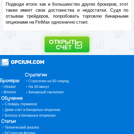
Подводя итоги: как и большинство других брокеров, этот
также имеет свои достоинства и недостатки. Судя по
отзывам трейдеров, попробовать торговлю бинарными
опционами на FinMax однозначно стоит.
ОТКРЫТЬ
СЧЕТ
Стратегии
Брокеры
Стратегия на 60 секунд
Utrader
На 30 минут
Binomo
Бинарный скальпинг
Обучение
Словарь терминов
Демо-счет в бинарных опционах
Бонусы в бинарных опционах
Статьи
Технический анализ
БО против Форекс